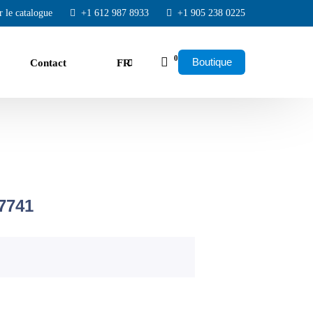
r le catalogue
+1 612 987 8933
+1 905 238 0225
0
Boutique
Contact
FR
EN
ES
7741
ns
ntie d'échange pare-chocs à pare-chocs de 10
cun temps d'arrêt, aucune surprise.