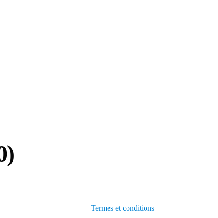
ves et les systèmes d'air
sur mesure
Garantie 
Pièces d'origine
Pièces de compresseur pour toutes les
marques/modèles
Garantie d
pour Apple
0)
Termes et conditions
Qualité et