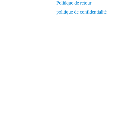
Politique de retour
politique de confidentialité
pour Windows
Générateur de broches
Ajustez la pression et gérez les heures de votre
Efficacit
compresseur d'air rotatif à vis à vitesse fixe US
simplement via smartphone et tablettes.