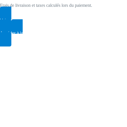
Frais de livraison et taxes calculés lors du paiement.
Voir mon panier
Accéder à la validation de commande