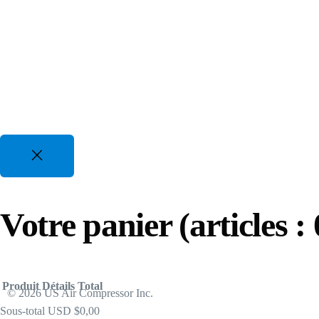
Pour tous les cycles de service jusqu'à , économies d'énergie
Informations utiles sur les compresseurs d'air à vis rotati
82 CFM à 3350 CFM, 175 PSI à 300 PSI
comprimé
50 CV à 700 CV | 480-600 V 3 Phz
Options de financement
Compresseurs à piston à essence
Nous proposons 5 options différentes de financement
Alimentation au gaz – Applications industrielles
d’entreprise pour vous aider à croître et à atteindre vos
25 CFM à 35 CFM, 120 PSI à 175 PSI
objectifs commerciaux.
Programmes de rabais sur l'énergie
Votre panier
(articles : 
Nous vous aiderons à économiser des milliers de
dollars chaque année tout en aidant l'environnement.
Produit
Détails
Total
© 2026 US Air Compressor Inc.
Sous-total
USD $0,00