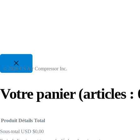
Compresseurs VSD à deux étages
Pour tous les cycles de service jusqu'à , économies d'énergie
82 CFM à 3350 CFM, 175 PSI à 300 PSI
50 CV à 700 CV | 480-600 V 3 Phz
Compresseurs à piston à essence
© 2026 US Air Compressor Inc.
Alimentation au gaz – Applications industrielles
Votre panier
(articles : 
25 CFM à 35 CFM, 120 PSI à 175 PSI
Produit
Détails
Total
Sous-total
USD $0,00