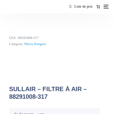
contenu
Liste de prix
UGS :
88291008-317
Catégorie:
Pièces d'origine
SULLAIR – FILTRE À AIR –
88291008-317
FR