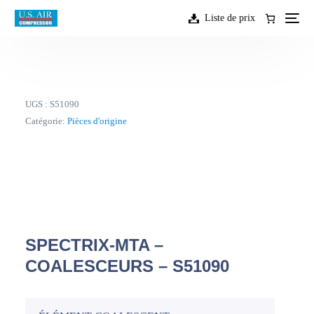
contenu
Liste de prix
UGS :
S51090
Catégorie:
Pièces d'origine
SPECTRIX-MTA –
COALESCEURS – S51090
FR