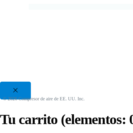
Le ayudaremos a ahorrar miles de dólares cada año y
50 HP a 700 HP | 480-600 V, 3 fases
además ayudaremos al medio ambiente.
Compresores de pistón de gasolina
Aplicaciones industriales a gas
25 CFM a 35 CFM, 120 PSI a 175 PSI
© 2026 Compresor de aire de EE. UU. Inc.
Tu carrito
(elementos: 